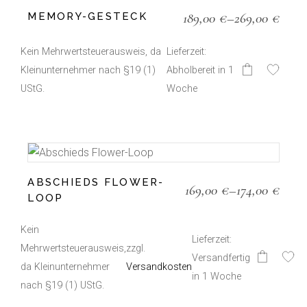
der
189,00
€
–
269,00
€
MEMORY-GESTECK
Produktseite
gewählt
werden
Kein Mehrwertsteuerausweis, da
Lieferzeit:
Kleinunternehmer nach §19 (1)
Abholbereit in 1
Dieses
Produkt
UStG.
Woche
weist
mehrere
Varianten
auf.
Die
Optionen
können
auf
ABSCHIEDS FLOWER-
der
169,00
€
–
174,00
€
Produktseite
LOOP
gewählt
werden
Kein
Lieferzeit:
Mehrwertsteuerausweis,
zzgl.
Versandfertig
Dieses
da Kleinunternehmer
Versandkosten
Produkt
in 1 Woche
weist
nach §19 (1) UStG.
mehrere
Varianten