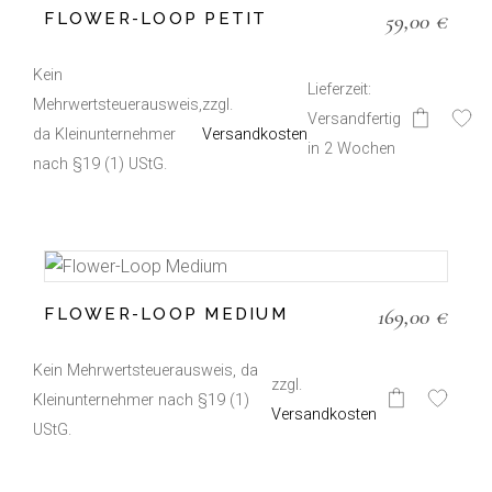
der
59,00
€
FLOWER-LOOP PETIT
Produktseite
gewählt
werden
Kein
Lieferzeit:
Mehrwertsteuerausweis,
zzgl.
Versandfertig
Dieses
da Kleinunternehmer
Versandkosten
Produkt
in 2 Wochen
weist
nach §19 (1) UStG.
mehrere
Varianten
auf.
Die
Optionen
können
auf
der
169,00
€
FLOWER-LOOP MEDIUM
Produktseite
gewählt
werden
Kein Mehrwertsteuerausweis, da
zzgl.
Kleinunternehmer nach §19 (1)
Dieses
Versandkosten
Produkt
UStG.
weist
mehrere
Varianten