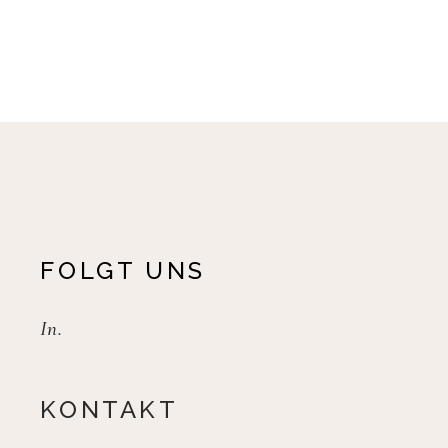
auf.
Die
Optionen
können
auf
der
Produktseite
gewählt
werden
FOLGT UNS
In.
KONTAKT