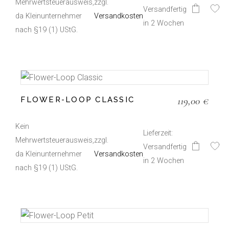
Mehrwertsteuerausweis,
zzgl.
Versandfertig
Dieses
da Kleinunternehmer
Versandkosten
Produkt
in 2 Wochen
weist
nach §19 (1) UStG.
mehrere
Varianten
auf.
Die
Optionen
können
auf
der
119,00
€
FLOWER-LOOP CLASSIC
Produktseite
gewählt
werden
Kein
Lieferzeit:
Mehrwertsteuerausweis,
zzgl.
Versandfertig
Dieses
da Kleinunternehmer
Versandkosten
Produkt
in 2 Wochen
weist
nach §19 (1) UStG.
mehrere
Varianten
auf.
Die
Optionen
können
auf