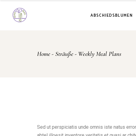
ABSCHIEDSBLUMEN
Home
Sträuße
Weekly Meal Plans
Sed ut perspiciatis unde omnis iste natus erro
abtel illoesit inventore veritatis et quasi ar 