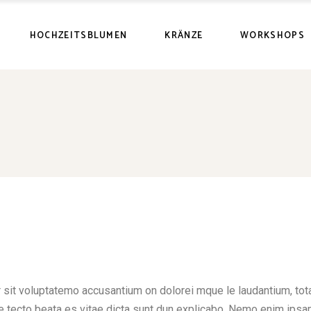
HOCHZEITSBLUMEN
KRÄNZE
WORKSHOPS
r sit voluptatemo accusantium on dolorei mque le laudantium, to
chite tecto beata es vitae dicta sunt dun explicabo. Nemo enim ips