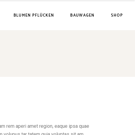
BLUMEN PFLÜCKEN
BAUWAGEN
SHOP
tam rem aperi amet region, eaque ipsa quae
am volupus tar tatem quia voluptas sit am