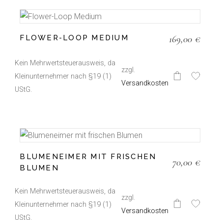
Die
Optionen
können
auf
der
169,00
€
FLOWER-LOOP MEDIUM
Produktseite
gewählt
werden
Kein Mehrwertsteuerausweis, da
zzgl.
Kleinunternehmer nach §19 (1)
Dieses
Versandkosten
Produkt
UStG.
weist
mehrere
Varianten
auf.
Die
Optionen
können
auf
BLUMENEIMER MIT FRISCHEN
der
70,00
€
Produktseite
BLUMEN
gewählt
werden
Kein Mehrwertsteuerausweis, da
zzgl.
Kleinunternehmer nach §19 (1)
Versandkosten
UStG.