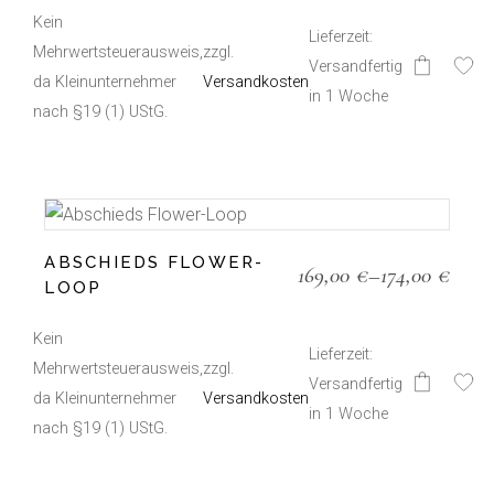
Kein
Lieferzeit:
Mehrwertsteuerausweis,
zzgl.
Versandfertig
da Kleinunternehmer
Versandkosten
in 1 Woche
nach §19 (1) UStG.
ABSCHIEDS FLOWER-
169,00
€
–
174,00
€
LOOP
Kein
Lieferzeit:
Mehrwertsteuerausweis,
zzgl.
Versandfertig
Dieses
da Kleinunternehmer
Versandkosten
Produkt
in 1 Woche
weist
nach §19 (1) UStG.
mehrere
Varianten
auf.