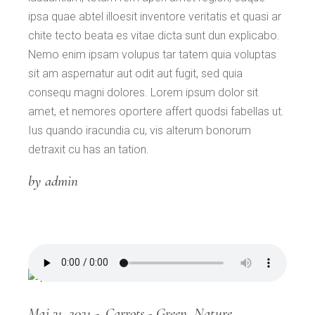
ipsa quae abtel illoesit inventore veritatis et quasi ar
chite tecto beata es vitae dicta sunt dun explicabo.
Nemo enim ipsam volupus tar tatem quia voluptas
sit am aspernatur aut odit aut fugit, sed quia
consequ magni dolores. Lorem ipsum dolor sit
amet, et nemores oportere affert quodsi fabellas ut.
Ius quando iracundia cu, vis alterum bonorum
detraxit cu has an tation.
by admin
Mai 31, 2021
Carrots
Green
Nature