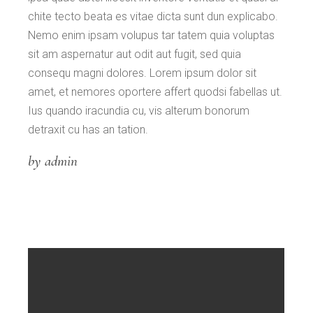
chite tecto beata es vitae dicta sunt dun explicabo.
Nemo enim ipsam volupus tar tatem quia voluptas
sit am aspernatur aut odit aut fugit, sed quia
consequ magni dolores. Lorem ipsum dolor sit
amet, et nemores oportere affert quodsi fabellas ut.
Ius quando iracundia cu, vis alterum bonorum
detraxit cu has an tation.
by admin