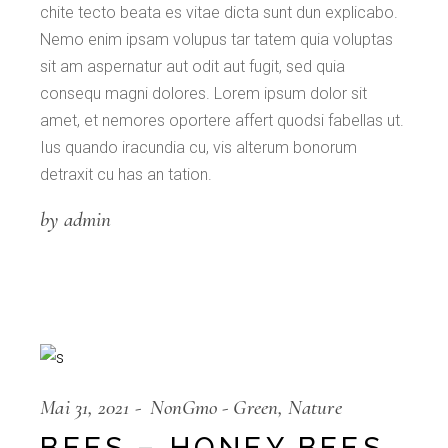
chite tecto beata es vitae dicta sunt dun explicabo.
Nemo enim ipsam volupus tar tatem quia voluptas
sit am aspernatur aut odit aut fugit, sed quia
consequ magni dolores. Lorem ipsum dolor sit
amet, et nemores oportere affert quodsi fabellas ut.
Ius quando iracundia cu, vis alterum bonorum
detraxit cu has an tation.
by admin
Mai 31, 2021
NonGmo
Green
Nature
BEES – HONEY BEES