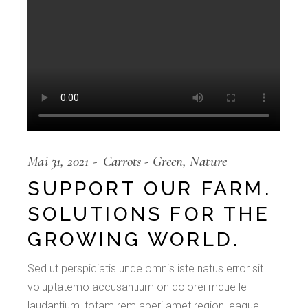
Mai 31, 2021
Carrots
Green
Nature
SUPPORT OUR FARM.
SOLUTIONS FOR THE
GROWING WORLD.
Sed ut perspiciatis unde omnis iste natus error sit
voluptatemo accusantium on dolorei mque le
laudantium, totam rem aperi amet region, eaque