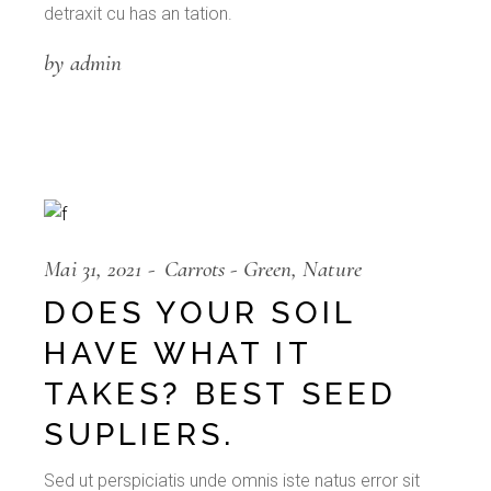
detraxit cu has an tation.
by admin
Mai 31, 2021
Carrots
Green
Nature
DOES YOUR SOIL
HAVE WHAT IT
TAKES? BEST SEED
SUPLIERS.
Sed ut perspiciatis unde omnis iste natus error sit