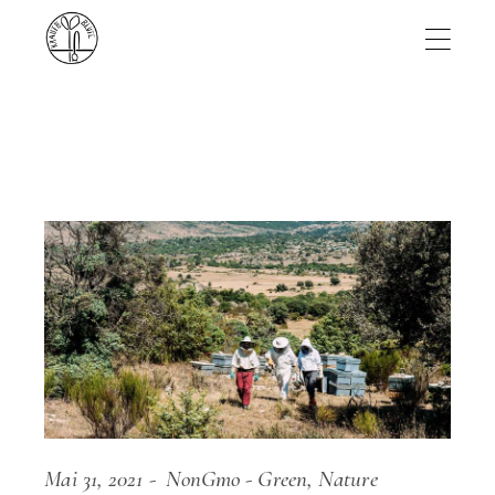
Skip
to
the
content
Mai 31, 2021
NonGmo
Green
Nature