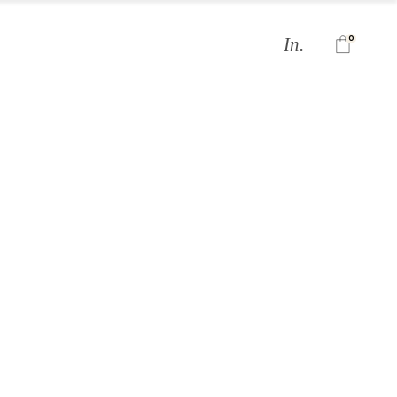
0
In.
PFLÜCKEN
BAUWAGEN
SHOP