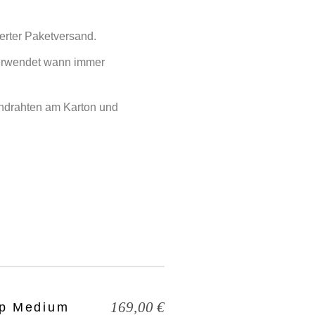
herter Paketversand.
verwendet wann immer
Andrahten am Karton und
169,00
€
op Medium