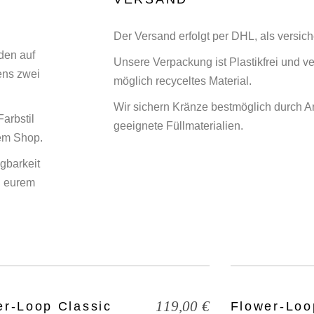
Der Versand erfolgt per DHL, als versic
den auf
Unsere Verpackung ist Plastikfrei und 
ens zwei
möglich recyceltes Material.
Wir sichern Kränze bestmöglich durch 
arbstil
geeignete Füllmaterialien.
dem Shop.
gbarkeit
nd eurem
119,00
€
er-Loop Classic
Flower-Lo