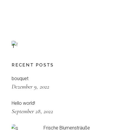
Special
L
E
T
T
U
C
RECENT POSTS
E
-30%
bouquet
Dezember 9, 2022
Hello world!
September 28, 2022
Frische Blumensträuße