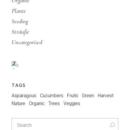
Organic
Plants
Seeding
Sträuße
Special
Uncategorized
A
C
T
I
O
N
TAGS
-30%
Asparagous
Cucumbers
Fruits
Green
Harvest
Nature
Organic
Trees
Veggies
Search
for: