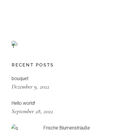
Special
L
E
T
T
U
C
RECENT POSTS
E
-30%
bouquet
Dezember 9, 2022
Hello world!
September 28, 2022
Frische Blumensträuße