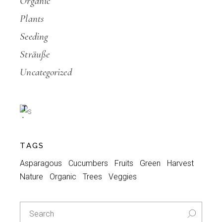
Organic
Plants
Seeding
Sträuße
Special
Uncategorized
A
C
T
I
O
N
TAGS
-30%
Asparagous
Cucumbers
Fruits
Green
Harvest
Nature
Organic
Trees
Veggies
Search
for: